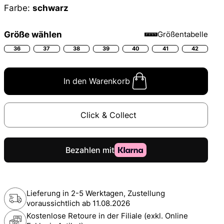
Farbe:
schwarz
Größe wählen
Größentabelle
36
37
38
39
40
41
42
In den Warenkorb
Click & Collect
Lieferung in 2-5 Werktagen, Zustellung
voraussichtlich ab
11.08.2026
Kostenlose Retoure in der Filiale (exkl. Online