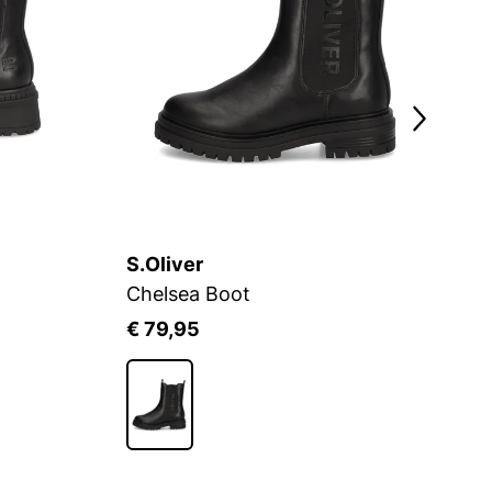
S.Oliver
G
Chelsea Boot
C
€ 79,95
€