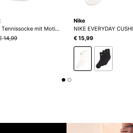
x
Nike
Flip Sox Tennissocke mit Motiv Flip Sox Tennissocke mit Motiv
NIKE EVERYDAY CUSH
€ 14,99
€ 15,99