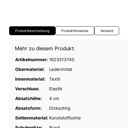
Produktbeschreibung
Produkthinweise
Versand
Mehr zu diesem Produkt:
Artikelnummer:
1623513740
Obermaterial:
Lederimitat
Innenmaterial:
Textil
Verschluss:
Elastik
Absatzhöhe:
4 cm
Absatzform:
Dicksohlig
Sohlenmaterial:
Kunststoffsohle
Schuhspitze:
Rund