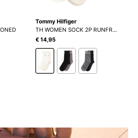
Tommy Hilfiger
J
IONED
TH WOMEN SOCK 2P RUNFREE
S
€ 14,95
€