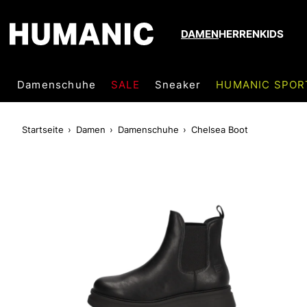
DAMEN
HERREN
KIDS
Damenschuhe
SALE
Sneaker
HUMANIC SPOR
Startseite
Damen
Damenschuhe
Chelsea Boot