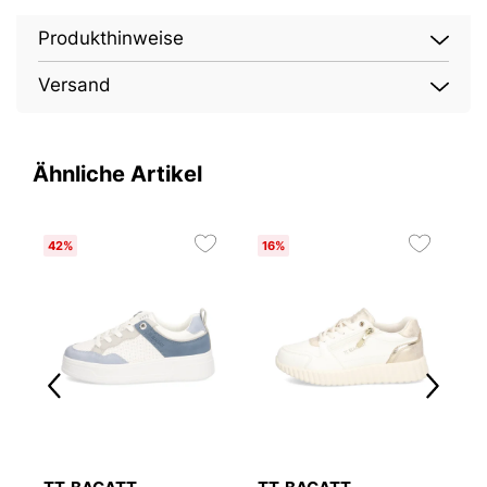
Produkthinweise
Versand
Ähnliche Artikel
42%
16%
2