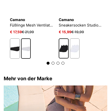
Camano
Camano
N
NIKE EVERYDAY CUSHIONED
Füßlinge Mesh Ventilation
Sneakersocken Studio-Line Pilates und Yoga
€ 17,59
€ 21,99
€ 15,99
€ 19,99
€
Mehr von der Marke