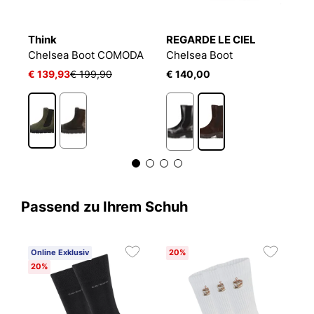
Think
REGARDE LE CIEL
L
Chelsea Boot COMODA
Chelsea Boot
M
€ 139,93
€ 199,90
€ 140,00
€
Passend zu Ihrem Schuh
Online Exklusiv
20%
20%