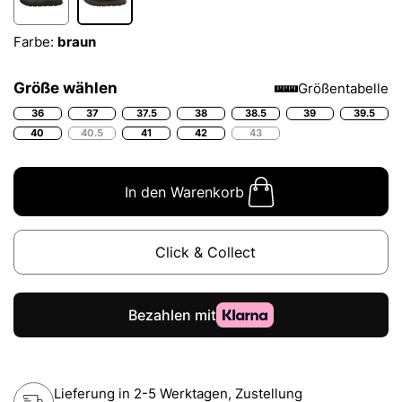
Farbe:
braun
Größe wählen
Größentabelle
36
37
37.5
38
38.5
39
39.5
40
40.5
41
42
43
In den Warenkorb
Click & Collect
Lieferung in 2-5 Werktagen, Zustellung