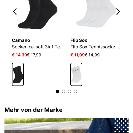
Camano
Flip Sox
N
Socken ca-soft 3in1 Tencel Wolle Bambus
Flip Sox Tennissocke mit Motiv Flip Sox Tennissocke mit Motiv
€ 14,39
€ 17,99
€ 11,99
€ 14,99
€
Mehr von der Marke