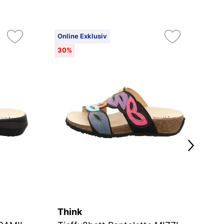
Online Exklusiv
On
30%
Think
T