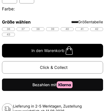
Farbe:
Größe wählen
Größentabelle
36
37
38
39
40
41
42
43
In den Warenkorb
Click & Collect
Lieferung in 2-5 Werktagen, Zustellung