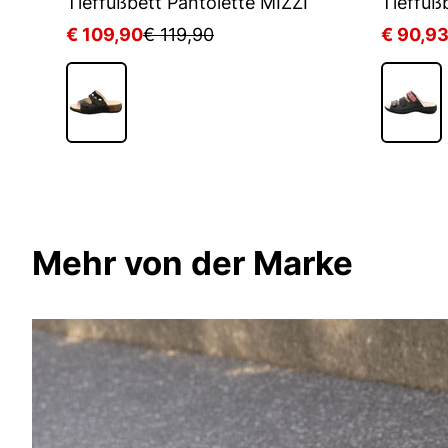
Tieffußbett Pantolette CAMILLA
Tieffußbett Pantolette MIZZI
€ 109,90
€ 119,90
€ 90,9
Mehr von der Marke