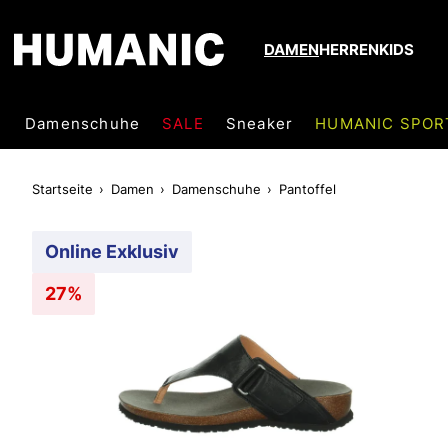
DAMEN
HERREN
KIDS
Damenschuhe
SALE
Sneaker
HUMANIC SPOR
Startseite
Damen
Damenschuhe
Pantoffel
Online Exklusiv
27%