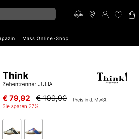
agazin
Mass Online-Shop
Think
Zehentrenner JULIA
€ 79,92
€ 109,90
Preis inkl. MwSt.
Sie sparen
27
%