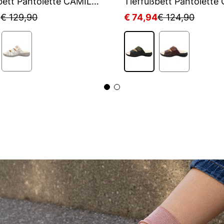
Tieffußbett Pantolette CAMILLA
3
€ 129,90
€ 74,94
€ 124,90