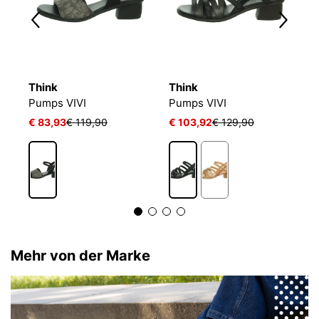
Think
Think
T
ale KAMAA
Pumps VIVI
Pumps VIVI
P
€ 83,93
€ 119,90
€ 103,92
€ 129,90
€
Mehr von der Marke