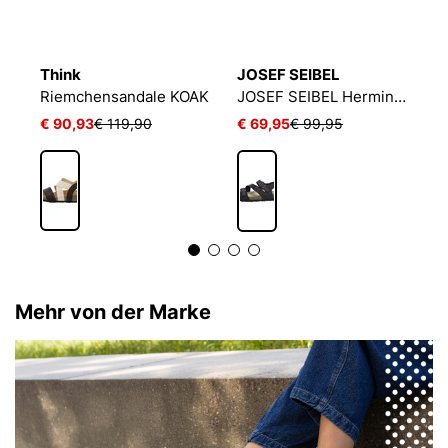
Think
JOSEF SEIBEL
T
JOSEF SEIBEL Ivy 02 | Sandale für Damen | Schwarz
Riemchensandale KOAK
JOSEF SEIBEL Hermine 16 | Sandale für Damen | Schwarz
R
€ 90,93
€ 119,90
€ 69,95
€ 99,95
€
Mehr von der Marke