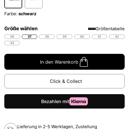
Farbe:
schwarz
Größe wählen
Größentabelle
36
37
38
39
40
41
42
43
In den Warenkorb
Click & Collect
Lieferung in 2-5 Werktagen, Zustellung