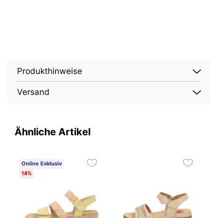
Produkthinweise
Versand
Ähnliche Artikel
Online Exklusiv
O
14%
4