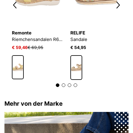
Remonte
RELIFE
T
Riemchensandale NATURE SAND
Riemchensandalen R6861
Sandale
€ 59,46
€ 69,95
€ 54,95
€ 
Mehr von der Marke