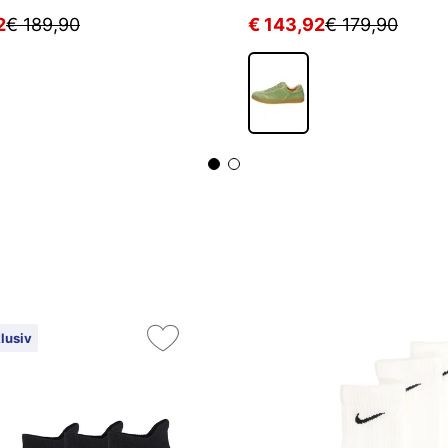
2
€ 189,90
€ 143,92
€ 179,90
lusiv