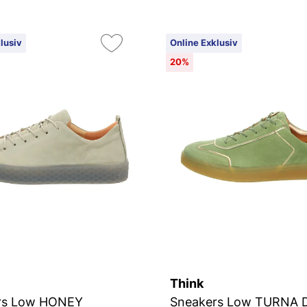
lusiv
Online Exklusiv
20%
Think
rs Low HONEY
Sneakers Low TURNA