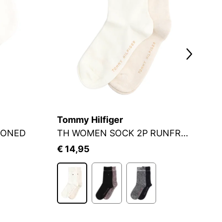
Tommy Hilfiger
S.
IONED
TH WOMEN SOCK 2P RUNFREE
S
€ 14,95
€