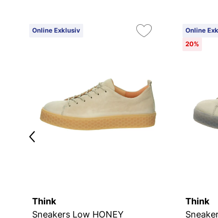
Online Exklusiv
Online Exk
20%
Think
Think
JOSEF SEIBEL Jill 02 | Sneaker für Damen | Gelb
Sneakers Low HONEY
Sneake