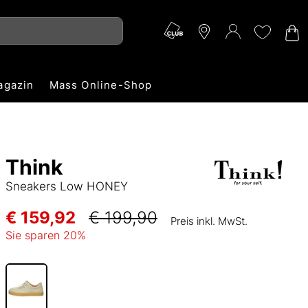
agazin
Mass Online-Shop
Think
Sneakers Low HONEY
€ 159,92
€ 199,90
Preis inkl. MwSt.
Sie sparen
20
%