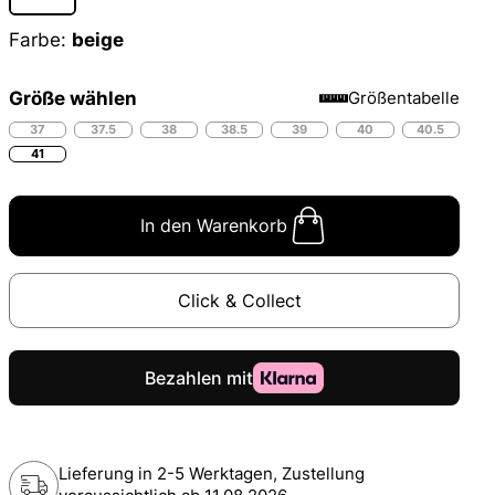
Farbe:
beige
Größe wählen
Größentabelle
37
37.5
38
38.5
39
40
40.5
41
In den Warenkorb
Click & Collect
Lieferung in 2-5 Werktagen, Zustellung