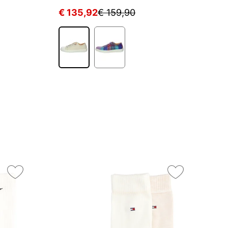
€ 135,92
€ 159,90
€
On
3