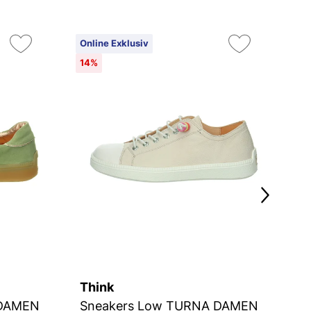
Online Exklusiv
On
14%
2
Think
T
 DAMEN
Sneakers Low TURNA DAMEN
S