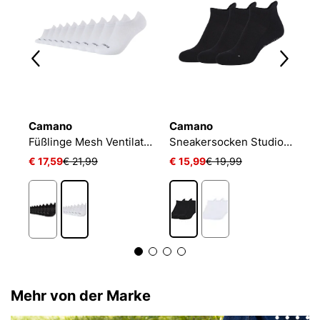
Camano
Camano
N
Füßlinge Mesh Ventilation
Sneakersocken Studio-Line Pilates und Yoga
€ 17,59
€ 21,99
€ 15,99
€ 19,99
€
Mehr von der Marke