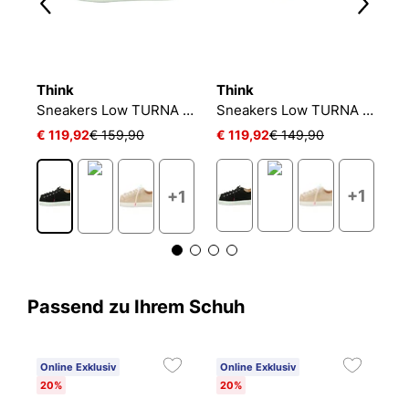
Think
Think
T
Sneakers Low TURNA DAMEN
Sneakers Low TURNA DAMEN
Sneakers Low TURNA DAMEN
€ 119,92
€ 159,90
€ 119,92
€ 149,90
€
+1
+1
Passend zu Ihrem Schuh
Online Exklusiv
Online Exklusiv
20%
20%