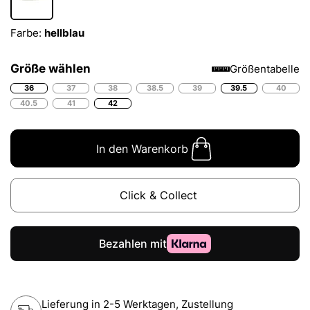
Farbe:
hellblau
Größe wählen
Größentabelle
36
37
38
38.5
39
39.5
40
40.5
41
42
In den Warenkorb
Click & Collect
Lieferung in 2-5 Werktagen, Zustellung