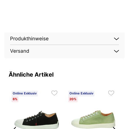
Produkthinweise
Versand
Ähnliche Artikel
Online Exklusiv
Online Exklusiv
O
6%
20%
2