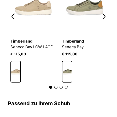
Timberland
Timberland
T
SLIP-INS RELAXED FIT: STERLING
Seneca Bay LOW LACE UP SNEAKER
Seneca Bay
€ 115,00
€ 115,00
€
Passend zu Ihrem Schuh