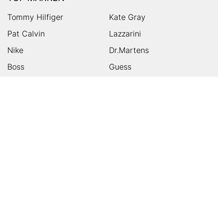
Tommy Hilfiger
Kate Gray
Pat Calvin
Lazzarini
Nike
Dr.Martens
Boss
Guess
Skechers
Michael Kors
Birkenstock
Tamaris
Kalman & Kalman
Ugg
On
Puma
Högl
Converse
HUMANIC
Kundenservice
Footer
Zahlungsarten
Sicher einkaufen