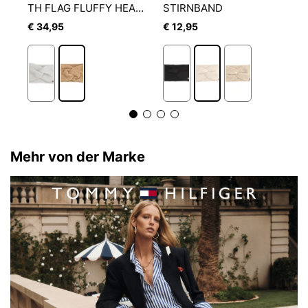
IRNBAND MIT STRICKMUSTER
TH FLAG FLUFFY HEADBAND
STIRNBAND
S
€ 34,95
€ 12,95
€
Mehr von der Marke