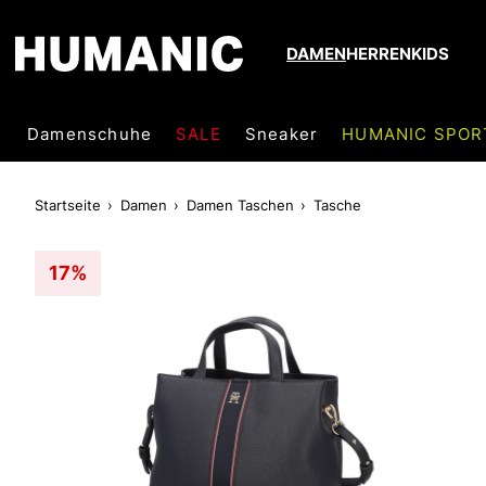
DAMEN
HERREN
KIDS
Damenschuhe
SALE
Sneaker
HUMANIC SPOR
Startseite
Damen
Damen Taschen
Tasche
17%