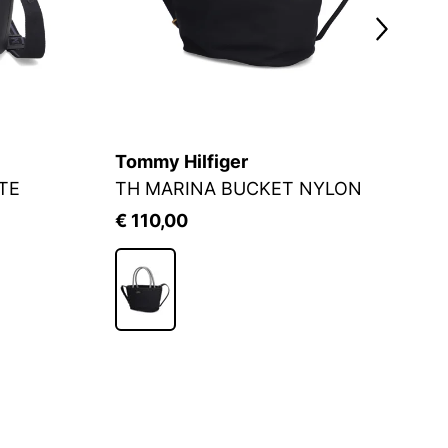
Tommy Hilfiger
T
TE
TH MARINA BUCKET NYLON
T
€ 110,00
€