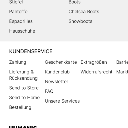
Stiefel
Boots
Pantoffel
Chelsea Boots
Espadrilles
Snowboots
Hausschuhe
HUMANIC
KUNDENSERVICE
Footer
Zahlung
Geschenkkarte
Extragrößen
Barri
Lieferung &
Kundenclub
Widerrufsrecht
Markt
Rücksendung
Newsletter
Send to Store
FAQ
Send to Home
Unsere Services
Bestellung