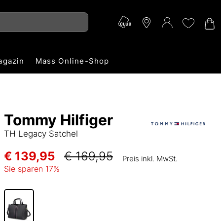
agazin
Mass Online-Shop
Tommy Hilfiger
TH Legacy Satchel
€ 139,95
€ 169,95
Preis inkl. MwSt.
Sie sparen
17
%