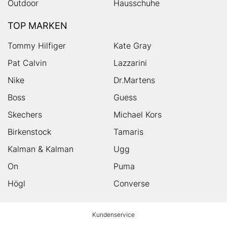
Outdoor
Hausschuhe
TOP MARKEN
Tommy Hilfiger
Kate Gray
Pat Calvin
Lazzarini
Nike
Dr.Martens
Boss
Guess
Skechers
Michael Kors
Birkenstock
Tamaris
Kalman & Kalman
Ugg
On
Puma
Högl
Converse
HUMANIC
Kundenservice
Footer