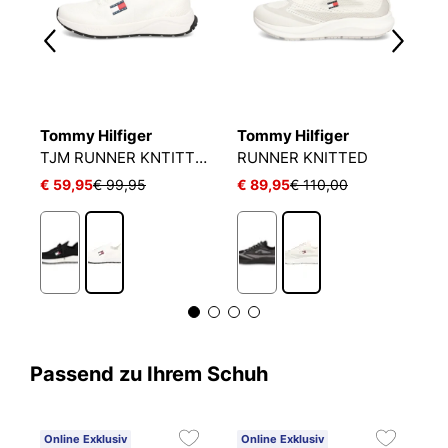
Tommy Hilfiger
Tommy Hilfiger
T
TH COURT LTH DETAIL ESS
TJM RUNNER KNTITTED
RUNNER KNITTED
T
€ 59,95
€ 99,95
€ 89,95
€ 110,00
€
Passend zu Ihrem Schuh
Online Exklusiv
Online Exklusiv