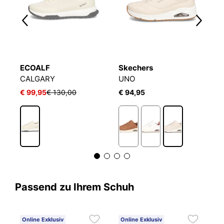
ECOALF
Skechers
S
CALGARY
UNO
U
€ 99,95
€ 130,00
€ 94,95
€
Passend zu Ihrem Schuh
Online Exklusiv
Online Exklusiv