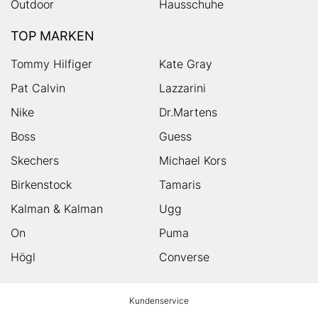
Outdoor
Hausschuhe
TOP MARKEN
Tommy Hilfiger
Kate Gray
Pat Calvin
Lazzarini
Nike
Dr.Martens
Boss
Guess
Skechers
Michael Kors
Birkenstock
Tamaris
Kalman & Kalman
Ugg
On
Puma
Högl
Converse
HUMANIC
Kundenservice
Footer