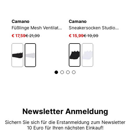
Camano
Camano
N
Füßlinge Mesh Ventilation
Sneakersocken Studio-Line Pilates und Yoga
€ 17,59
€ 21,99
€ 15,99
€ 19,99
€
Newsletter Anmeldung
Sichern Sie sich für die Erstanmeldung zum Newsletter
10 Euro für Ihren nächsten Einkauf!