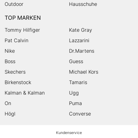
Outdoor
Hausschuhe
TOP MARKEN
Tommy Hilfiger
Kate Gray
Pat Calvin
Lazzarini
Nike
Dr.Martens
Boss
Guess
Skechers
Michael Kors
Birkenstock
Tamaris
Kalman & Kalman
Ugg
On
Puma
Högl
Converse
HUMANIC
Kundenservice
Footer