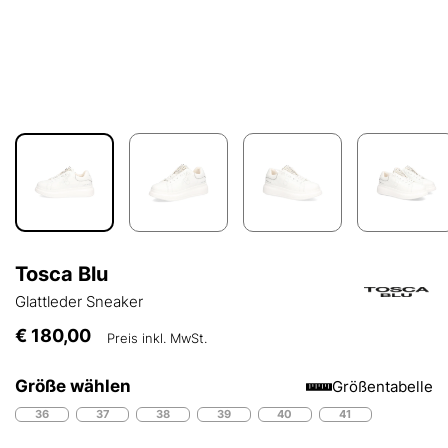
Tosca Blu
Glattleder Sneaker
€ 180,00
Preis inkl. MwSt.
Größe wählen
Größentabelle
36
37
38
39
40
41