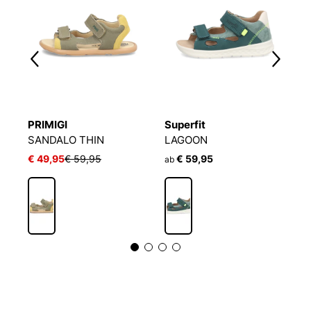
PRIMIGI
Superfit
F
SANDALO THIN
LAGOON
B
€ 49,95
€ 59,95
€ 59,95
€
ab