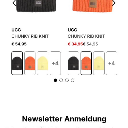
UGG
UGG
U
CHUNKY RIB KNIT
CHUNKY RIB KNIT
C
€ 54,95
€ 34,95
€ 54,95
€
+4
+4
Newsletter Anmeldung