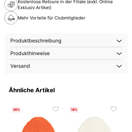
Kostenlose Retoure in der Filiale (exkl. Online
Exklusiv Artikel)
Mehr Vorteile für Clubmitglieder
Produktbeschreibung
Produkthinweise
Versand
Ähnliche Artikel
36%
18%
1