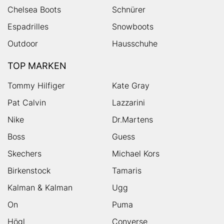
Chelsea Boots
Schnürer
Espadrilles
Snowboots
Outdoor
Hausschuhe
TOP MARKEN
Tommy Hilfiger
Kate Gray
Pat Calvin
Lazzarini
Nike
Dr.Martens
Boss
Guess
Skechers
Michael Kors
Birkenstock
Tamaris
Kalman & Kalman
Ugg
On
Puma
Högl
Converse