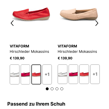
VITAFORM
VITAFORM
V
s
Hirschleder Mokassins
Hirschleder Mokassins
H
€ 139,90
€ 139,90
€
2
+1
+1
Passend zu Ihrem Schuh