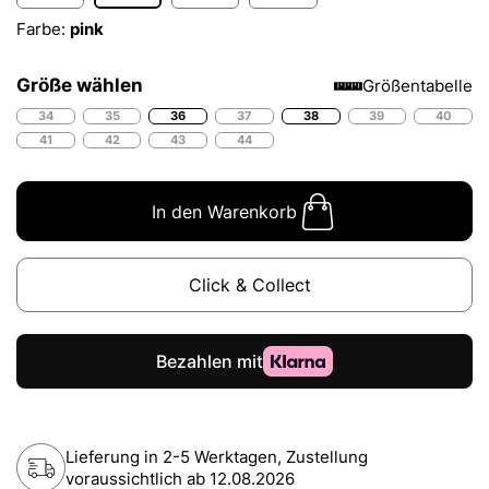
Farbe:
pink
Größe wählen
Größentabelle
34
35
36
37
38
39
40
41
42
43
44
In den Warenkorb
Click & Collect
Lieferung in 2-5 Werktagen, Zustellung
voraussichtlich ab
12.08.2026