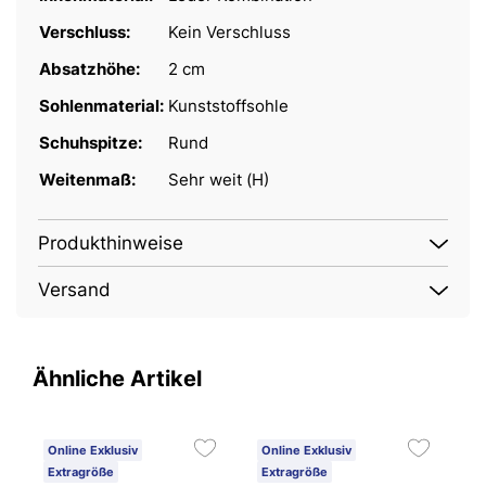
Verschluss:
Kein Verschluss
Absatzhöhe:
2 cm
Sohlenmaterial:
Kunststoffsohle
Schuhspitze:
Rund
Weitenmaß:
Sehr weit (H)
Produkthinweise
Versand
Ähnliche Artikel
Online Exklusiv
Online Exklusiv
O
Extragröße
Extragröße
7