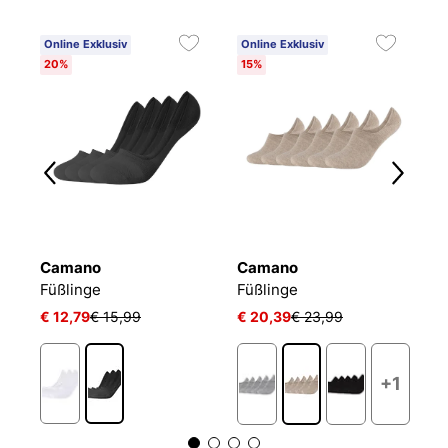
Online Exklusiv
Online Exklusiv
20%
15%
Camano
Camano
T
Füßlinge Mesh Ventilation
Füßlinge
Füßlinge
F
€ 12,79
€ 15,99
€ 20,39
€ 23,99
€ 
+1