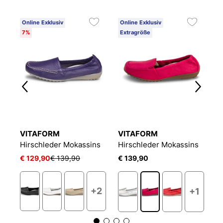
Online Exklusiv
Online Exklusiv
O
7%
Extragröße
7
VITAFORM
VITAFORM
V
s
Hirschleder Mokassins
Hirschleder Mokassins
H
€ 129,90
€ 139,90
€ 139,90
€
+2
+1