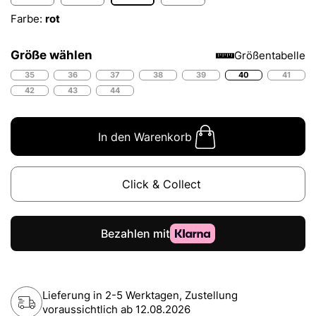
Farbe:
rot
Größe wählen
Größentabelle
35
36
37
38
39
40
41
42
43
44
In den Warenkorb
Click & Collect
Lieferung in 2-5 Werktagen, Zustellung
voraussichtlich ab
12.08.2026