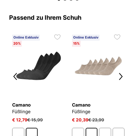
Passend zu Ihrem Schuh
Online Exklusiv
Online Exklusiv
20%
15%
Camano
Camano
T
Füßlinge Mesh Ventilation
Füßlinge
Füßlinge
F
€ 12,79
€ 15,99
€ 20,39
€ 23,99
€ 