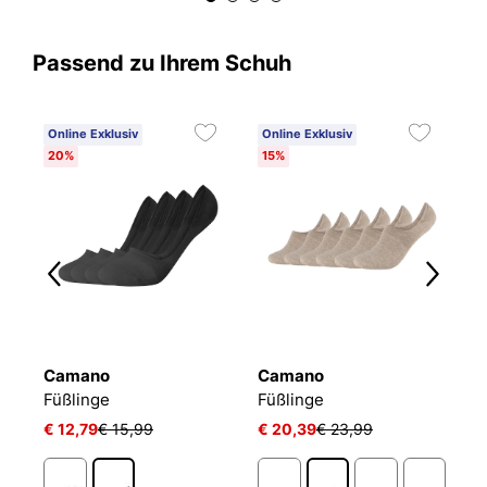
Passend zu Ihrem Schuh
Online Exklusiv
Online Exklusiv
20%
15%
Camano
Camano
T
Füßlinge Mesh Ventilation
Füßlinge
Füßlinge
F
€ 12,79
€ 15,99
€ 20,39
€ 23,99
€ 