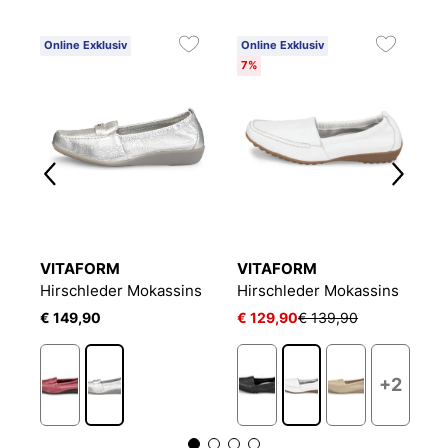
Online Exklusiv
Online Exklusiv
E
7%
VITAFORM
VITAFORM
J
s
Hirschleder Mokassins
Hirschleder Mokassins
F
€ 149,90
€ 129,90
€ 139,90
€
2
+2