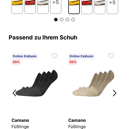
5
+5
+5
Passend zu Ihrem Schuh
Online Exklusiv
Online Exklusiv
20%
20%
Camano
Camano
P
Füßlinge
Füßlinge