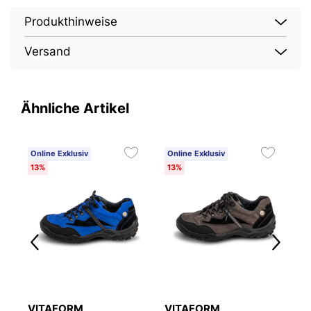
Produkthinweise
Versand
Ähnliche Artikel
Online Exklusiv
Online Exklusiv
O
13%
13%
1
VITAFORM
VITAFORM
V