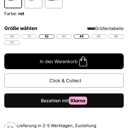
Farbe:
rot
Größe wählen
Größentabelle
40
41
42
43
44
45
46
47
In den Warenkorb
Click & Collect
Lieferung in 2-5 Werktagen, Zustellung