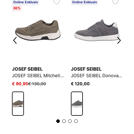
Online Exklusiv
Online Exklusiv
O
30%
E
JOSEF SEIBEL
JOSEF SEIBEL
J
JOSEF SEIBEL Cameron 02 | Sneaker für Herren | Grau
JOSEF SEIBEL Mitchell 50 | Sneaker für Herren | Grau
JOSEF SEIBEL Donovan 01 | Sneaker für Herren | Grau
€ 90,95
€ 130,00
€ 120,00
€