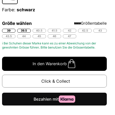
Farbe:
schwarz
Größe wählen
Größentabelle
39
39.5
40.5
41.5
42
42.5
43
43.5
44
45
46
47
ℹ Bei Schuhen dieser Marke kann es zu einer Abweichung von der
gewohnten Grösse führen. Bitte benutzen Sie die
Grössentabelle.
In den Warenkorb
Click & Collect