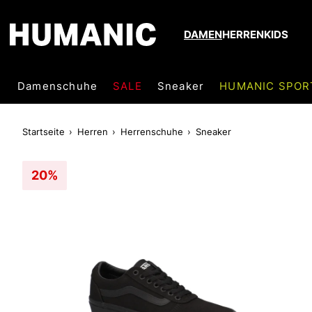
DAMEN
HERREN
KIDS
Damenschuhe
SALE
Sneaker
HUMANIC SPOR
Startseite
Herren
Herrenschuhe
Sneaker
20%