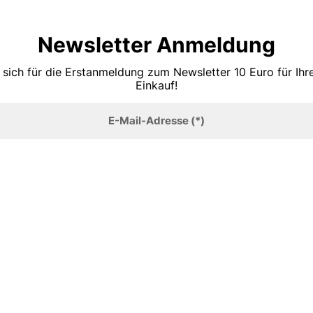
Newsletter Anmeldung
 sich für die Erstanmeldung zum Newsletter 10 Euro für Ih
Einkauf!
E-Mail-Adresse
(*)
Anmelden
TOP MARKEN
Sandalen
Tommy Hilfiger
Stiefeletten
Lazzarini
Slings
Boss