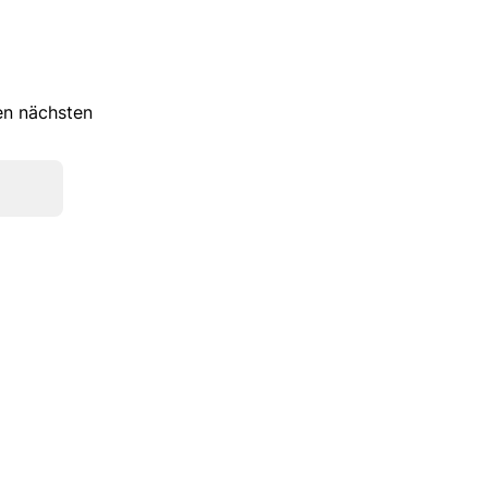
ren nächsten
Kate Gray
Pat Calvin
Nike
Dr.Martens
Guess
Skechers