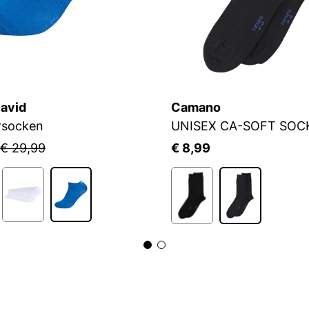
avid
Camano
rsocken
UNISEX CA-SOFT SOC
€ 29,99
€ 8,99