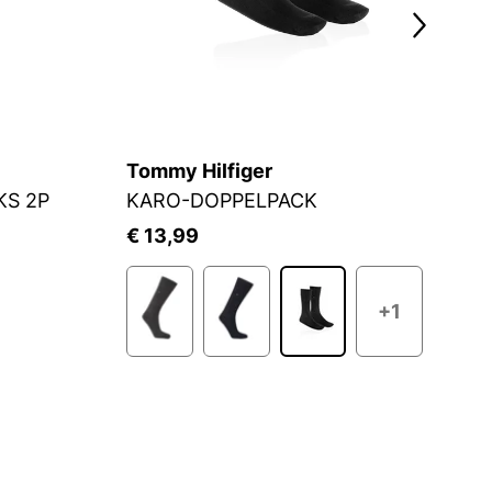
Tommy Hilfiger
C
KS 2P
KARO-DOPPELPACK
S
€ 13,99
€
+1