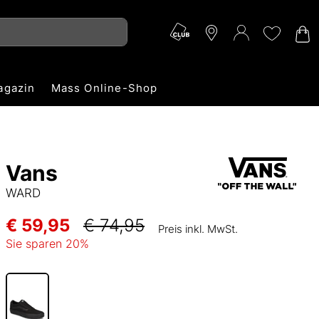
agazin
Mass Online-Shop
Vans
WARD
€ 59,95
€ 74,95
Preis inkl. MwSt.
Sie sparen
20
%