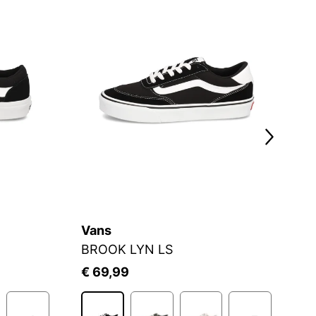
Vans
V
BROOK LYN LS
A
€ 69,99
€