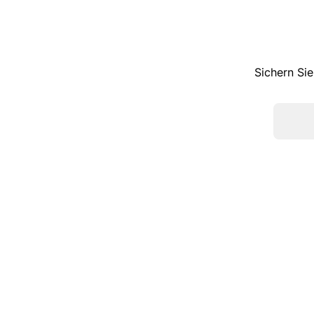
Sichern Sie
TOP KATEGORIEN
Sneaker
Pumps
Ballerinas
Slipper
Stiefel
Boots