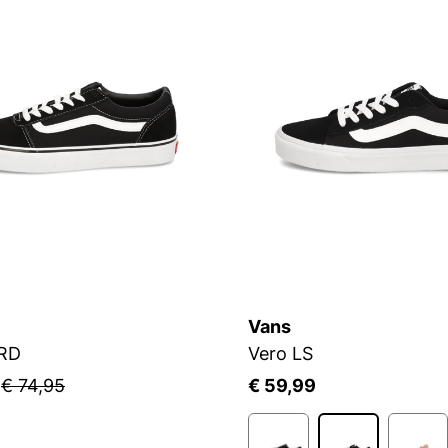
Vans
RD
Vero LS
5
€ 74,95
€ 59,99