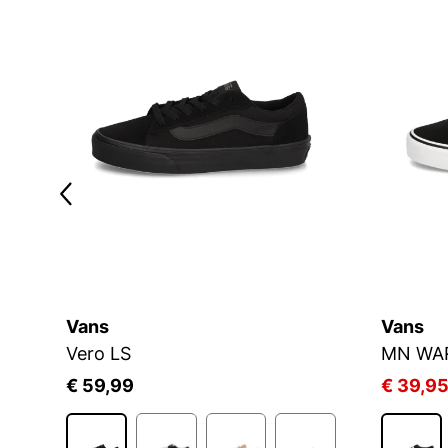
Vans
Vans
Vero LS
MN WA
€ 59,99
€ 39,9
1