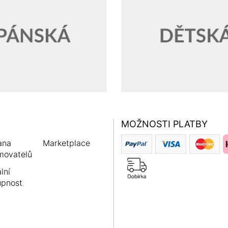
MOŽNOSTI PLATBY
ana
Marketplace
movatelů
lní
upnost