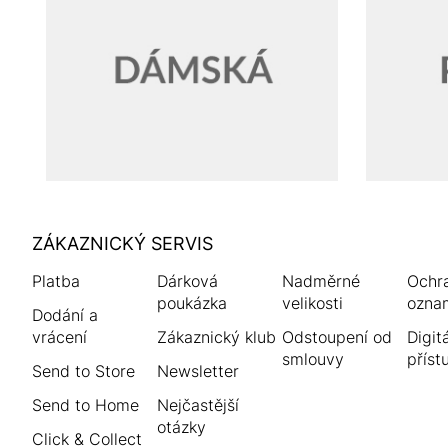
HUMANIC
ZÁKAZNICKÝ SERVIS
Zápatí
Platba
Dárková
Nadměrné
Ochr
poukázka
velikosti
ozna
Dodání a
vrácení
Zákaznický klub
Odstoupení od
Digitá
smlouvy
příst
Send to Store
Newsletter
Send to Home
Nejčastější
otázky
Click & Collect