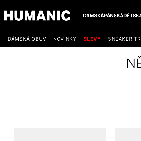
DÁMSKÁ
PÁNSKÁ
DĚTSK
DÁMSKÁ OBUV
NOVINKY
SLEVY
SNEAKER T
NĚ