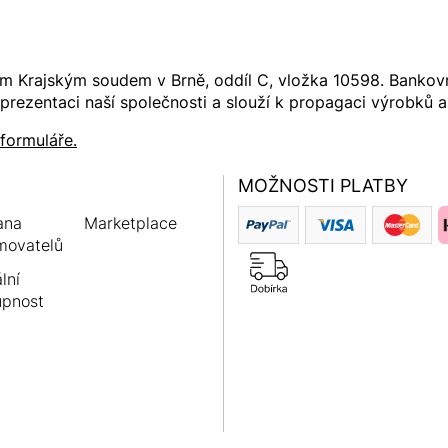
ém Krajským soudem v Brně, oddíl C, vložka 10598. Banko
rezentaci naší společnosti a slouží k propagaci výrobků a
 formuláře.
MOŽNOSTI PLATBY
ana
Marketplace
movatelů
lní
upnost