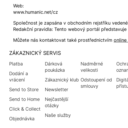
Web:
www.humanic.net/cz
Společnost je zapsána v obchodním rejstříku veden
Redakční pravidla: Tento webový portál představuje p
Můžete nás kontaktovat také prostřednictvím
online
HUMANIC
ZÁKAZNICKÝ SERVIS
Zápatí
Platba
Dárková
Nadměrné
Ochr
poukázka
velikosti
ozna
Dodání a
vrácení
Zákaznický klub
Odstoupení od
Digitá
smlouvy
příst
Send to Store
Newsletter
Send to Home
Nejčastější
otázky
Click & Collect
Naše služby
Objednávka