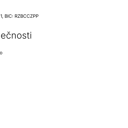
71, BIC: RZBCCZPP
ečnosti
no