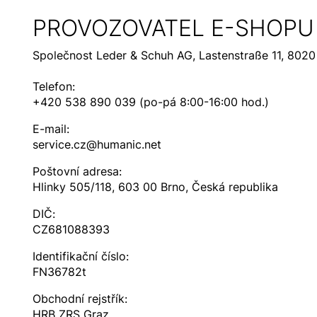
PROVOZOVATEL E-SHOPU
Společnost Leder & Schuh AG, Lastenstraße 11, 802
Telefon:
+420 538 890 039 (po-pá 8:00-16:00 hod.)
E-mail:
service.cz@humanic.net
Poštovní adresa:
Hlinky 505/118, 603 00 Brno, Česká republika
DIČ:
CZ681088393
Identifikační číslo:
FN36782t
Obchodní rejstřík:
HRB ZRS Graz