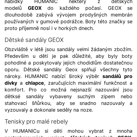
nabídky HUMANIC některý z dětských
modelů
GEOX
do každého počasí. GEOX se
dlouhodobě zabývá vývojem prodyšných membrán
používaných v gumové podrážce. Boty této značky se
proto příjemně nosí i v horkých dnech.
Dětské sandály GEOX
Obzvláště v létě jsou sandály velmi žádaným zbožím.
Především u dětí je pak důležité, aby byly boty
pohodlné a poskytovaly jejich chodidlům dostatečnou
oporu. Dětské sandály Geox splňují všechny tyto
nároky. HUMANIC nabízí široký výběr
sandálů pro
dívky
a
chlapce
, zaručujících maximální funkčnost a
komfort. Pro co možná nejsnazší nazouvání jsou
dětksé sandály vybaveny suchým zipem nebo
stahovací šňůrkou, aby se snadno nazouvaly a
vyzouvaly a dokonale seděly na noze.
Tenisky pro malé rebely
V HUMANICu si děti mohou vybrat z mnoha