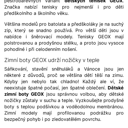
pestrobarevných variant
dětských tenisek GEOX
.
Značka nabízí tenisky pro nejmenší i pro děti
předškolního a školního věku.
Většina modelů pro batolata a předškoláky je na suchý
zip, který se snadno používá. Pro větší děti jsou v
nabídce i šněrovací modely. Tenisky GEOX mají
polstrovanou a prodyšnou stélku, a proto jsou vysoce
pohodlné i při celodenním nošení.
Zimní boty GEOX udrží nožičky v teple
Sáňkování, stavění sněhuláků a Vánoce jsou jen
některé z důvodů, proč se většina dětí těší na zimu.
Kdyby jen nebylo tak chladno! Každý ale ví, že
neexistuje špatné počasí, jen špatné oblečení.
Dětské
zimní boty GEOX
jsou správnou volbou, aby dětské
nožičky zůstaly v suchu a teple. Vyzkoušejte prodyšné
boty s teplou podšívkou a voděodolnou membránou.
Zimní modely mají profilovanou podrážku pro
bezpečný pohyb i po zledovatělém povrchu.