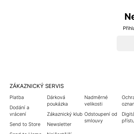
N
Přihl
HUMANIC
ZÁKAZNICKÝ SERVIS
Zápatí
Platba
Dárková
Nadměrné
Ochr
poukázka
velikosti
ozna
Dodání a
vrácení
Zákaznický klub
Odstoupení od
Digitá
smlouvy
příst
Send to Store
Newsletter