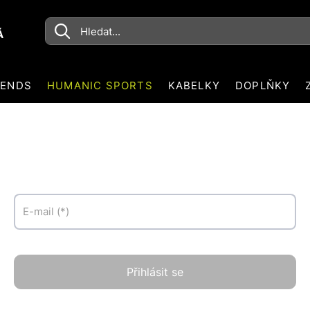
Á
RENDS
HUMANIC SPORTS
KABELKY
DOPLŇKY
E-mail
(*)
Přihlásit se