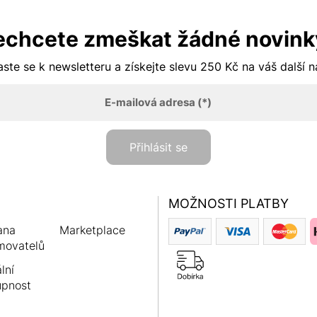
echcete zmeškat žádné novink
aste se k newsletteru a získejte slevu 250 Kč na váš další 
E-mailová adresa
(*)
Přihlásit se
MOŽNOSTI PLATBY
ana
Marketplace
movatelů
lní
upnost