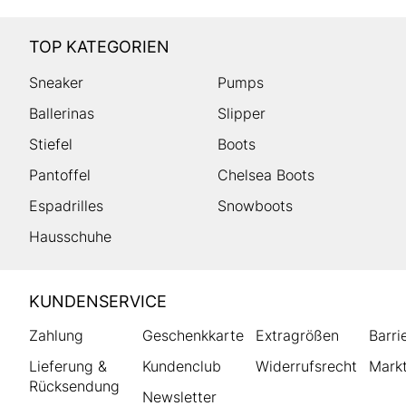
TOP KATEGORIEN
Sneaker
Pumps
Ballerinas
Slipper
Stiefel
Boots
Pantoffel
Chelsea Boots
Espadrilles
Snowboots
Hausschuhe
HUMANIC
KUNDENSERVICE
Footer
Zahlung
Geschenkkarte
Extragrößen
Barri
Lieferung &
Kundenclub
Widerrufsrecht
Markt
Rücksendung
Newsletter