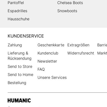
Pantoffel
Chelsea Boots
Espadrilles
Snowboots
Hausschuhe
HUMANIC
KUNDENSERVICE
Footer
Zahlung
Geschenkkarte
Extragrößen
Barri
Lieferung &
Kundenclub
Widerrufsrecht
Markt
Rücksendung
Newsletter
Send to Store
FAQ
Send to Home
Unsere Services
Bestellung