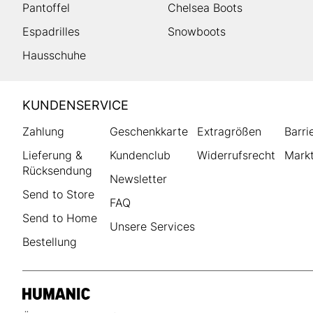
Pantoffel
Chelsea Boots
Espadrilles
Snowboots
Hausschuhe
HUMANIC
KUNDENSERVICE
Footer
Zahlung
Geschenkkarte
Extragrößen
Barri
Lieferung &
Kundenclub
Widerrufsrecht
Markt
Rücksendung
Newsletter
Send to Store
FAQ
Send to Home
Unsere Services
Bestellung