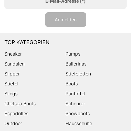
E-Mail-Adresse
(*)
Anmelden
TOP KATEGORIEN
Sneaker
Pumps
Sandalen
Ballerinas
Slipper
Stiefeletten
Stiefel
Boots
Slings
Pantoffel
Chelsea Boots
Schnürer
Espadrilles
Snowboots
Outdoor
Hausschuhe