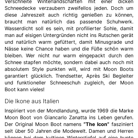
Verschneite Winterlandschaften mit einer dicken
Schneedecke verzaubern zweifellos jeden. Doch um
diese Jahreszeit auch richtig genießen zu können,
braucht man natürlich das passende Schuhwerk.
Wasserdicht soll es sein, mit profilierter Sohle, damit
man auf eisigen Untergründen nicht ins Rutschen gerät
und natürlich warm gefüttert, damit Minusgrade und
Nässe keine Chance haben und die Füße schön warm
bleiben. Wer nicht nur warm eingepackt durch den
Schnee stapfen möchte, sondern dabei auch noch mit
absolutem Style punkten will, wird mit Moon Boots
garantiert glücklich. Trendsetter, Après Ski Begleiter
und funktioneller Schneeschuh zugleich, der Moon
Boot kann vieles!
Die Ikone aus Italien
Inspiriert von der Mondlandung, wurde 1969 die Marke
Moon Boot von Giancarlo Zanatta ins Leben gerufen.
Der Original Moon Boot namens
“The Icon”
fasziniert
seit über 50 Jahren die Modewelt. Damen und Herren
können bei dem kultigen Winterstiefel auf eine bunte