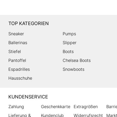
TOP KATEGORIEN
Sneaker
Pumps
Ballerinas
Slipper
Stiefel
Boots
Pantoffel
Chelsea Boots
Espadrilles
Snowboots
Hausschuhe
HUMANIC
KUNDENSERVICE
Footer
Zahlung
Geschenkkarte
Extragrößen
Barri
Lieferung &
Kundenclub
Widerrufsrecht
Markt