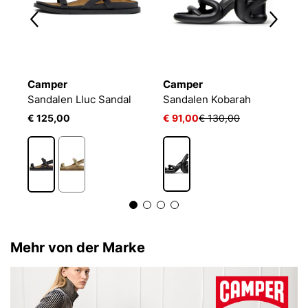
Camper
Camper
C
Sandalen Lluc Sandal
Sandalen Kobarah
S
€ 125,00
€ 91,00
€ 130,00
€
Mehr von der Marke