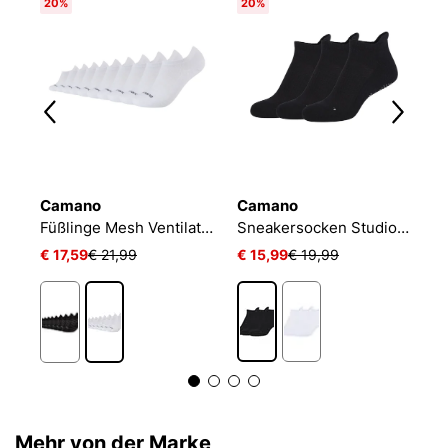
20%
20%
Camano
Camano
N
Füßlinge Mesh Ventilation
Sneakersocken Studio-Line Pilates und Yoga
€ 17,59
€ 21,99
€ 15,99
€ 19,99
€
Mehr von der Marke