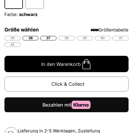
Farbe:
schwarz
Größe wählen
Größentabelle
35
36
37
38
39
40
41
42
In den Warenkorb
Click & Collect
Lieferung in 2-5 Werktagen, Zustellung