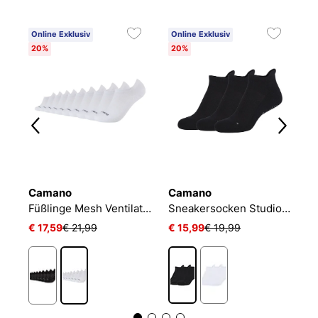
Online Exklusiv
Online Exklusiv
20%
20%
Camano
Camano
N
Füßlinge Mesh Ventilation
Sneakersocken Studio-Line Pilates und Yoga
€ 17,59
€ 21,99
€ 15,99
€ 19,99
€