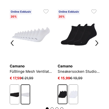
Online Exklusiv
Online Exklusiv
20%
20%
Camano
Camano
N
Füßlinge Mesh Ventilation
Sneakersocken Studio-Line Pilates und Yoga
€ 17,59
€ 21,99
€ 15,99
€ 19,99
€