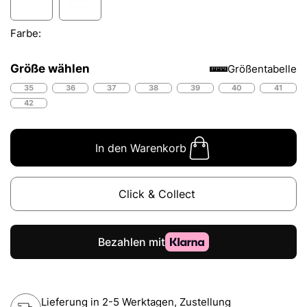
Farbe:
Größe wählen
Größentabelle
35
36
37
38
39
40
41
42
In den Warenkorb
Click & Collect
Lieferung in 2-5 Werktagen, Zustellung