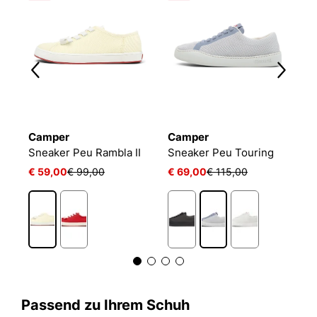
Camper
Camper
C
Sneaker Peu Rambla II
Sneaker Peu Touring
€ 59,00
€ 99,00
€ 69,00
€ 115,00
€
Passend zu Ihrem Schuh