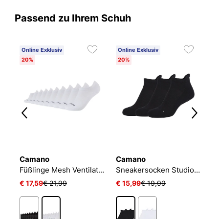
Passend zu Ihrem Schuh
Online Exklusiv
Online Exklusiv
20%
20%
Camano
Camano
N
Füßlinge Mesh Ventilation
Sneakersocken Studio-Line Pilates und Yoga
€ 17,59
€ 21,99
€ 15,99
€ 19,99
€