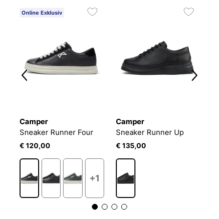
Online Exklusiv
O
Camper
Camper
J
JOSEF SEIBEL Claire 24 | Sneaker für Damen | Schwarz
Sneaker Runner Four
Sneaker Runner Up
S
€ 120,00
€ 135,00
€
+1