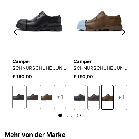
Camper
Camper
C
Schnürschuhe Runner Four Runner Four
SCHNÜRSCHUHE JUNCTION
SCHNÜRSCHUHE JUNCTION
€ 190,00
€ 190,00
€
+1
+1
Mehr von der Marke