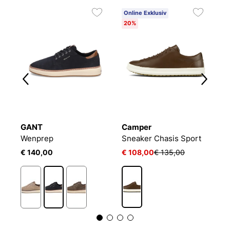
Online Exklusiv
O
20%
2
GANT
Camper
T
Wenprep
Sneaker Chasis Sport
S
€ 140,00
€ 108,00
€ 135,00
€