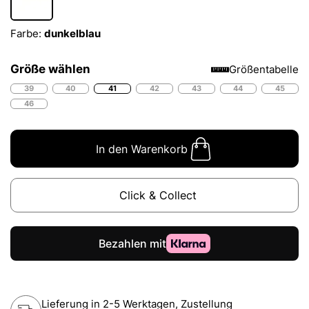
Farbe:
dunkelblau
Größe wählen
Größentabelle
39
40
41
42
43
44
45
46
In den Warenkorb
Click & Collect
Lieferung in 2-5 Werktagen, Zustellung