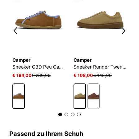
Camper
Camper
C
Sneaker G3D Peu Cami Twins
Sneaker Runner Twentyfive
S
€ 184,00
€ 230,00
€ 108,00
€ 145,00
€
Passend zu Ihrem Schuh