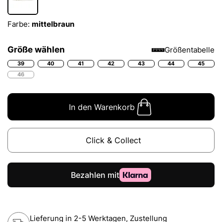
Farbe:
mittelbraun
Größe wählen
Größentabelle
39
40
41
42
43
44
45
46
In den Warenkorb
Click & Collect
Lieferung in 2-5 Werktagen, Zustellung