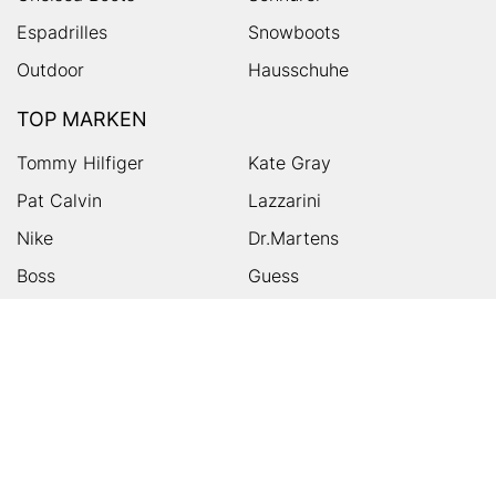
Espadrilles
Snowboots
Outdoor
Hausschuhe
TOP MARKEN
Tommy Hilfiger
Kate Gray
Pat Calvin
Lazzarini
Nike
Dr.Martens
Boss
Guess
Skechers
Michael Kors
Birkenstock
Tamaris
Kalman & Kalman
Ugg
On
Puma
Högl
Converse