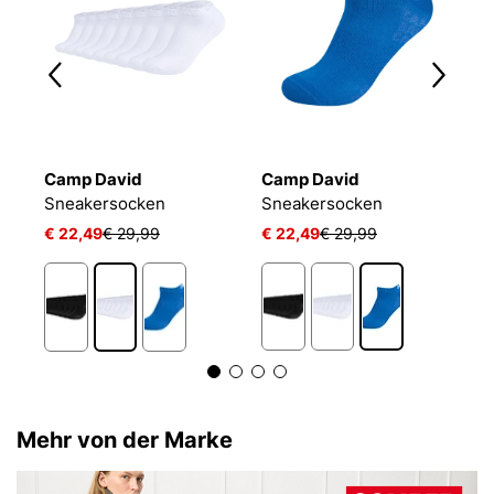
Camp David
Camp David
C
L 24/7 SOCKEN
Sneakersocken
Sneakersocken
€ 22,49
€ 29,99
€ 22,49
€ 29,99
€
Mehr von der Marke