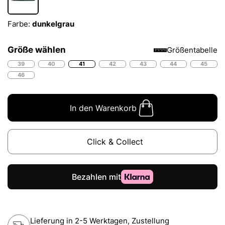
Farbe:
dunkelgrau
Größe wählen
Größentabelle
39
40
41
42
43
44
45
46
In den Warenkorb
Click & Collect
Lieferung in 2-5 Werktagen, Zustellung