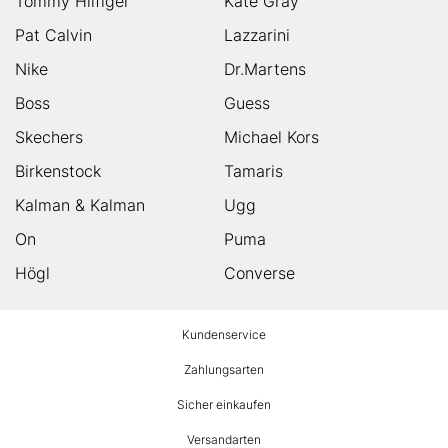
Tommy Hilfiger
Kate Gray
Pat Calvin
Lazzarini
Nike
Dr.Martens
Boss
Guess
Skechers
Michael Kors
Birkenstock
Tamaris
Kalman & Kalman
Ugg
On
Puma
Högl
Converse
HUMANIC
Kundenservice
Footer
Zahlungsarten
Sicher einkaufen
Versandarten