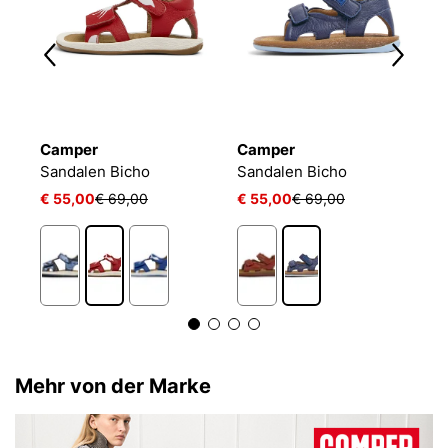
Camper
Camper
C
Sandalen Bicho
Sandalen Bicho
S
€ 55,00
€ 69,00
€ 55,00
€ 69,00
€
1
Mehr von der Marke