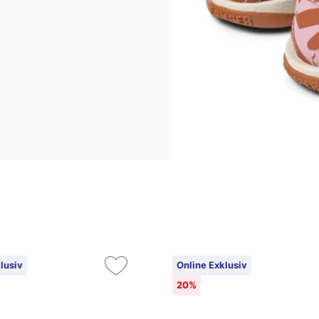
lusiv
Online Exklusiv
20%