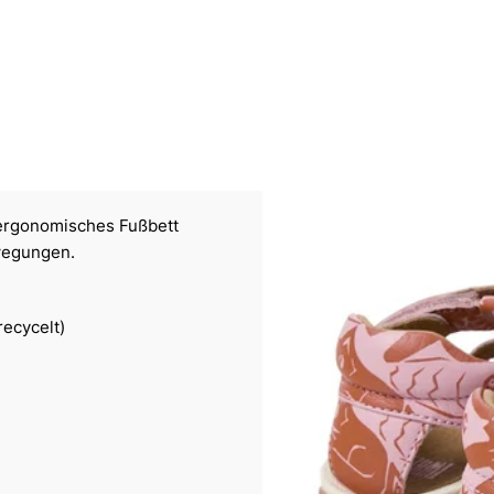
n ergonomisches Fußbett
wegungen.
ecycelt)