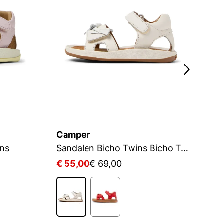
Camper
C
ns
Sandalen Bicho Twins Bicho Twins
S
€ 55,00
€ 69,00
€