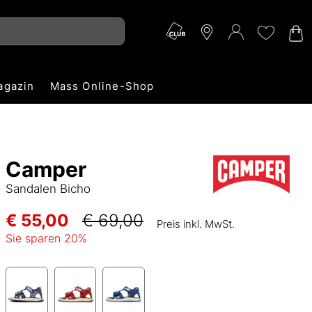
agazin
Mass Online-Shop
Camper
Sandalen Bicho
€ 55,00
€ 69,00
Preis inkl. MwSt.
Sie sparen
20
%