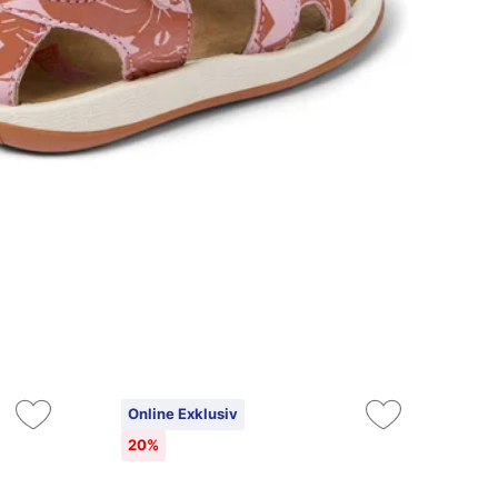
Online Exklusiv
On
20%
10