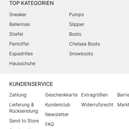
TOP KATEGORIEN
Sneaker
Pumps
Ballerinas
Slipper
Stiefel
Boots
Pantoffel
Chelsea Boots
Espadrilles
Snowboots
Hausschuhe
HUMANIC
KUNDENSERVICE
Footer
Zahlung
Geschenkkarte
Extragrößen
Barri
Lieferung &
Kundenclub
Widerrufsrecht
Markt
Rücksendung
Newsletter
Send to Store
FAQ