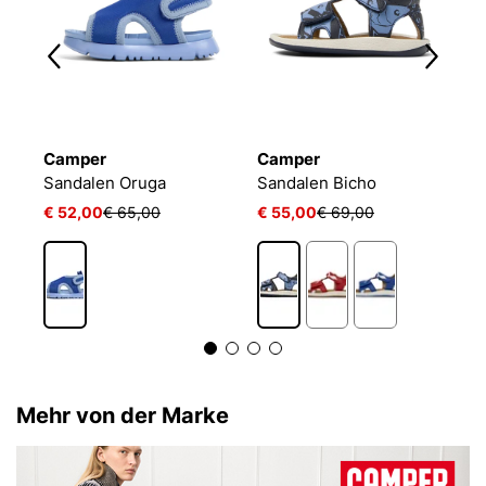
Camper
Camper
C
Sandalen Oruga
Sandalen Bicho
S
€ 52,00
€ 65,00
€ 55,00
€ 69,00
€
1
Mehr von der Marke