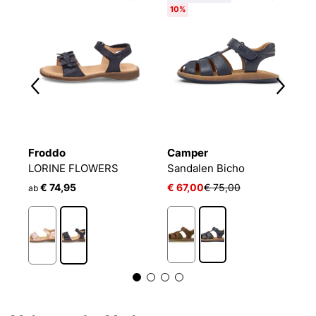
10%
Froddo
Camper
S
ndalen Right Kids Twins
LORINE FLOWERS
Sandalen Bicho
F
€ 74,95
€ 67,00
€ 75,00
€
ab