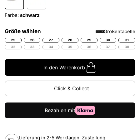
Farbe:
schwarz
Größe wählen
Größentabelle
25
26
27
28
29
30
31
32
33
34
35
36
37
38
In den Warenkorb
Click & Collect
Lieferung in 2-5 Werktagen, Zustellung