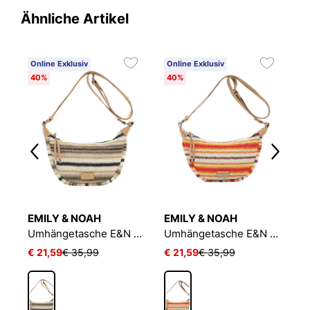
Ähnliche Artikel
Online Exklusiv
Online Exklusiv
O
40%
40%
4
EMILY & NOAH
EMILY & NOAH
E
Umhängetasche SFY Ruby
Umhängetasche E&N Bayonne RUE 09
Umhängetasche E&N Bayonne RUE 09
€ 21,59
€ 35,99
€ 21,59
€ 35,99
€ 