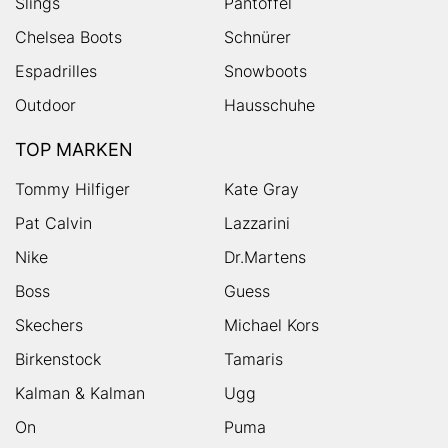
Slings
Pantoffel
Chelsea Boots
Schnürer
Espadrilles
Snowboots
Outdoor
Hausschuhe
TOP MARKEN
Tommy Hilfiger
Kate Gray
Pat Calvin
Lazzarini
Nike
Dr.Martens
Boss
Guess
Skechers
Michael Kors
Birkenstock
Tamaris
Kalman & Kalman
Ugg
On
Puma